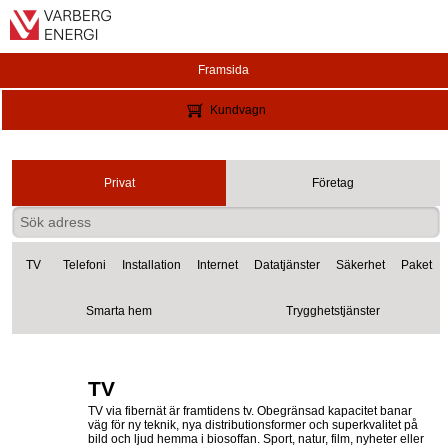
Framsida
Kundvagn
Privat
Företag
TV
Telefoni
Installation
Internet
Datatjänster
Säkerhet
Paket
Smarta hem
Trygghetstjänster
TV
TV via fibernät är framtidens tv. Obegränsad kapacitet banar
väg för ny teknik, nya distributionsformer och superkvalitet på
bild och ljud hemma i biosoffan. Sport, natur, film, nyheter eller