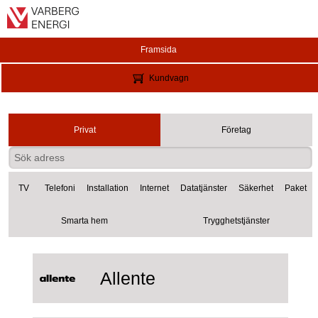
Framsida
Kundvagn
Privat
Företag
TV
Telefoni
Installation
Internet
Datatjänster
Säkerhet
Paket
Smarta hem
Trygghetstjänster
Allente