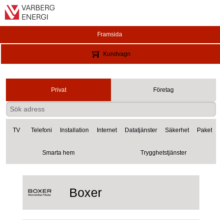
Framsida
Kundvagn
Privat
Företag
TV
Telefoni
Installation
Internet
Datatjänster
Säkerhet
Paket
Smarta hem
Trygghetstjänster
Boxer