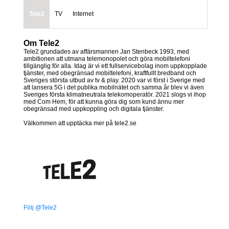
Tele2
TV
Internet
Om Tele2
Tele2 grundades av affärsmannen Jan Stenbeck 1993, med
ambitionen att utmana telemonopolet och göra mobiltelefoni
tillgänglig för alla. Idag är vi ett fullservicebolag inom uppkopplade
tjänster, med obegränsad mobiltelefoni, kraftfullt bredband och
Sveriges största utbud av tv & play. 2020 var vi först i Sverige med
att lansera 5G i det publika mobilnätet och samma år blev vi även
Sveriges första klimatneutrala telekomoperatör. 2021 slogs vi ihop
med Com Hem, för att kunna göra dig som kund ännu mer
obegränsad med uppkoppling och digitala tjänster.
Välkommen att upptäcka mer på tele2.se
Följ @Tele2