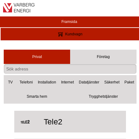
Framsida
Kundvagn
Privat
Företag
TV
Telefoni
Installation
Internet
Datatjänster
Säkerhet
Paket
Smarta hem
Trygghetstjänster
Tele2