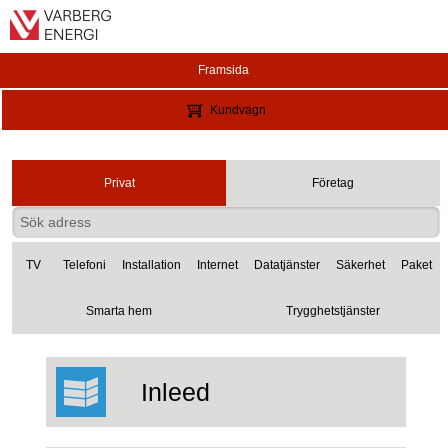
Framsida
Kundvagn
Privat
Företag
TV
Telefoni
Installation
Internet
Datatjänster
Säkerhet
Paket
Smarta hem
Trygghetstjänster
Inleed