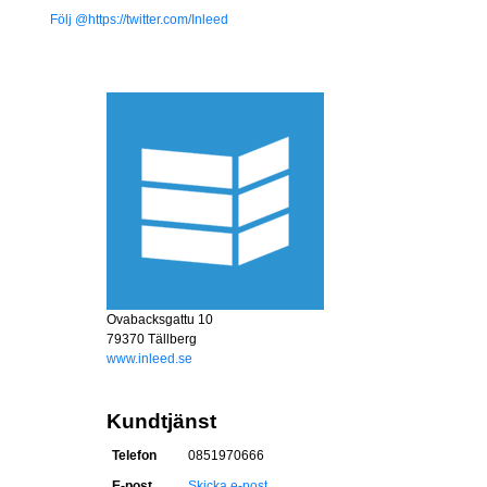
Följ @https://twitter.com/Inleed
Ovabacksgattu 10
79370 Tällberg
www.inleed.se
Kundtjänst
Telefon
0851970666
E-post
Skicka e-post