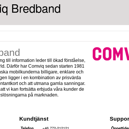
q Bredband
band
g till information leder till ökad förståelse,
ld. Därför har Comviq sedan starten 1981
enska mobilkunderna billigare, enklare och
gen ligger i en kombination av prisvärda
tantkort och att utmana gamla sanningar.
att vi kan fortsätta erbjuda våra kunder de
ndslösningarna på marknaden.
Kundtjänst
Suppor
Telefon
+46 772-212121
Öppettide