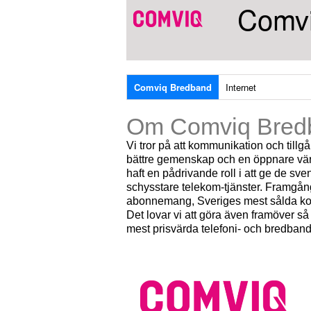
Comvi
Comviq Bredband
Internet
Om Comviq Bred
Vi tror på att kommunikation och tillgån
bättre gemenskap och en öppnare vär
haft en pådrivande roll i att ge de sv
schysstare telekom-tjänster. Framgån
abonnemang, Sveriges mest sålda kon
Det lovar vi att göra även framöver så 
mest prisvärda telefoni- och bredba