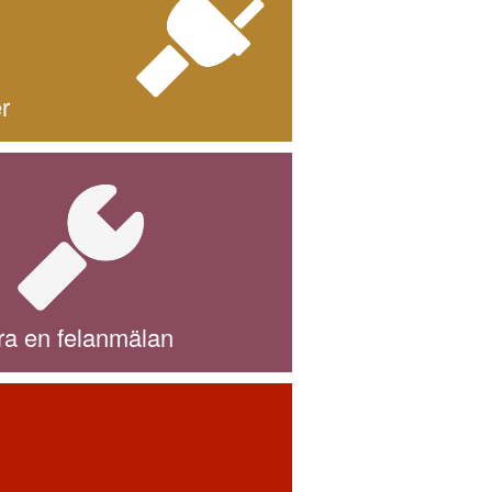
r
öra en felanmälan