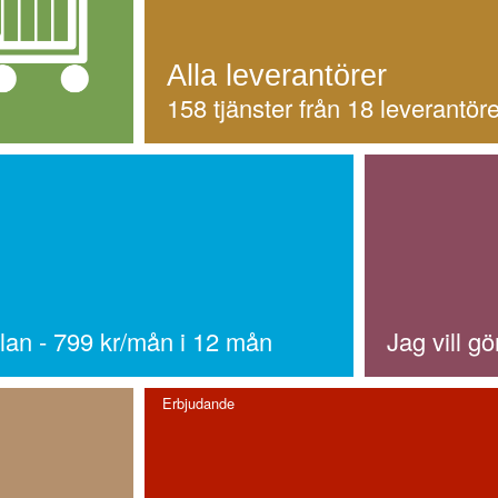
Alla leverantörer
158 tjänster från 18 leverantöre
an - 799 kr/mån i 12 mån
Jag vill g
Erbjudande