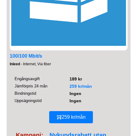
100/100 Mbit/s
Inleed
- Internet, Via fiber
Engångsavgift
189 kr
Jämförpris 24 mån
259 kr/mån
Bindningstid
Ingen
Uppsägningstid
Ingen
259 kr/mån
Kampanj:
Nykundsrabatt utan