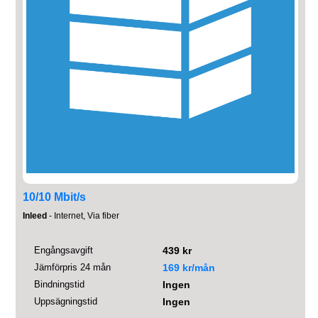
10/10 Mbit/s
Inleed
- Internet, Via fiber
Engångsavgift
439 kr
Jämförpris 24 mån
169 kr/mån
Bindningstid
Ingen
Uppsägningstid
Ingen