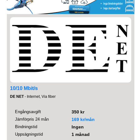
10/10 Mbit/s
DE NET
- Internet, Via fiber
Engångsavgift
350 kr
Jämförpris 24 mån
169 kr/mån
Bindningstid
Ingen
Uppsägningstid
1 månad