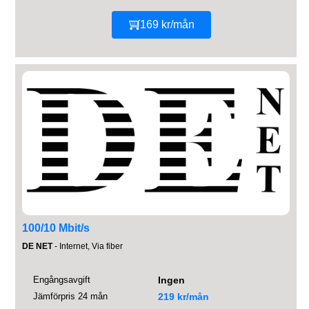
169 kr/mån
100/10 Mbit/s
DE NET
- Internet, Via fiber
Engångsavgift
Ingen
Jämförpris 24 mån
219 kr/mån