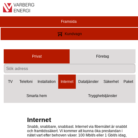
Framsida
Kundvagn
Privat
Företag
TV
Telefoni
Installation
Internet
Datatjänster
Säkerhet
Paket
Smarta hem
Trygghetstjänster
Internet
Snabb, snabbare, snabbast. Internet via fibernätet är snabbt
och framtidssäkert. Vi kommer att kunna öka prestandan i
nätet vart efter behoven växer. 100 Mbit/s eller 1 Gbit/s idag,