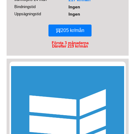
Bindningstid
Ingen
Uppsägningstid
Ingen
205 kr/mån
Första 3 månaderna
Därefter 219 kr/mån