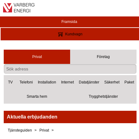
Framsida
Kundvagn
Privat
Företag
TV
Telefoni
Installation
Internet
Datatjänster
Säkerhet
Paket
Smarta hem
Trygghetstjänster
Aktuella erbjudanden
Tjänsteguiden
Privat