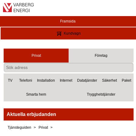
Framsida
Kundvagn
Privat
Företag
TV
Telefoni
Installation
Internet
Datatjänster
Säkerhet
Paket
Smarta hem
Trygghetstjänster
Aktuella erbjudanden
Tjänsteguiden
Privat