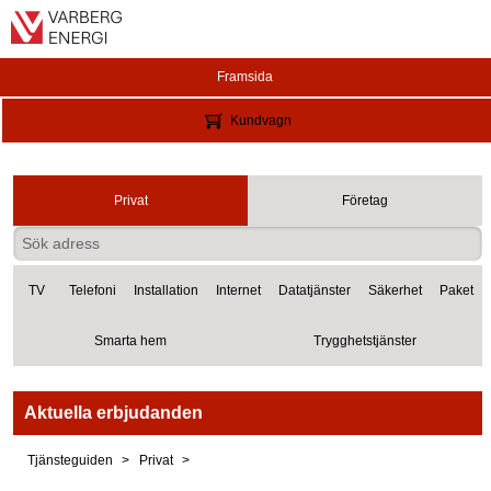
Framsida
Kundvagn
Privat
Företag
TV
Telefoni
Installation
Internet
Datatjänster
Säkerhet
Paket
Smarta hem
Trygghetstjänster
Aktuella erbjudanden
Tjänsteguiden
Privat