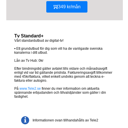
349 kr/mån
Tv Standard+
Vårt standardutbud av digital-tv!
• Ett grundutbud för dig som vill ha de vanligaste svenska
kanalerna i ditt utbud.
Lån av Tv Hub: 0kr
Efter bindningstid gäller avtalet tills vidare och månadsavgift
enligt vid var tid gällande prislista. Faktureringsavgift tillkommer
med 45kr/faktura, vilket enkelt undviks genom att teckna e-
faktura eller autogiro.
På
www.Tele2.se
finner du mer information om aktuella
spännande erbjudanden och tillvalstjänster som gäller i din
fastighet.
Informationen ovan tillhandahålls av Tele2