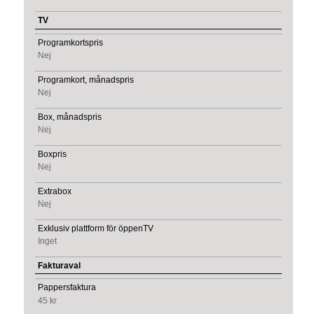
TV
Programkortspris
Nej
Programkort, månadspris
Nej
Box, månadspris
Nej
Boxpris
Nej
Extrabox
Nej
Exklusiv plattform för öppenTV
Inget
Fakturaval
Pappersfaktura
45 kr