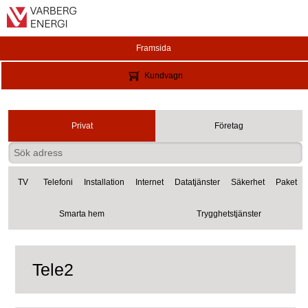
Framsida
Kundvagn
Privat
Företag
TV
Telefoni
Installation
Internet
Datatjänster
Säkerhet
Paket
Smarta hem
Trygghetstjänster
Tele2