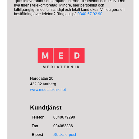
Tjänsteleverantör som erbjuder Internet, IP-telefoni och IP-TV. Den
nya tidens telekomföretag. Mindre, mer personligt och
lättillgängligt, med fullständigt och totalt kundfokus. Vill du göra din
beställning över telefon? Ring oss på
0340-67 92 90
.
Härdgatan 20
432 32 Varberg
www.mediateknik.net
Kundtjänst
Telefon
0340679290
Fax
034083386
E-post
Skicka e-post