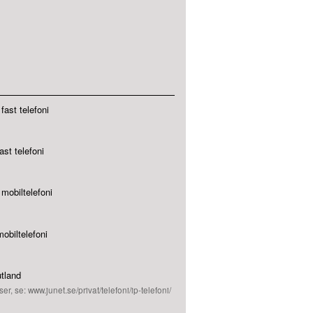
fast telefoni
ast telefoni
mobiltelefoni
obiltelefoni
utland
ser, se: www.junet.se/privat/telefoni/ip-telefoni/