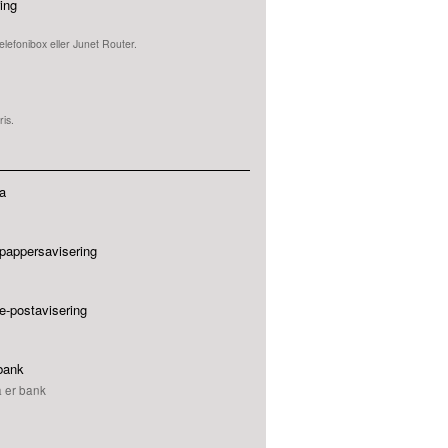
ing
elefonibox eller Junet Router.
ris.
a
pappersavisering
e-postavisering
 bank
a er bank