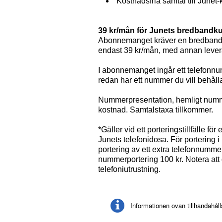
Kostnadsfria samtal till Junet
39 kr/mån för Junets bredbandk
Abonnemanget kräver en bredbands
endast 39 kr/mån, med annan lever
I abonnemanget ingår ett telefonnu
redan har ett nummer du vill behålla
Nummerpresentation, hemligt numme
kostnad. Samtalstaxa tillkommer.
*Gäller vid ett porteringstillfälle 
Junets telefonidosa. För portering 
portering av ett extra telefonnumme
nummerportering 100 kr. Notera att 
telefoniutrustning.
Informationen ovan tillhandahål