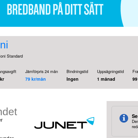
ni
foni Standard
ngsavgift
Jämförpris 24 mån
Bindningstid
Uppsägningstid
Fr
kr
79 kr/mån
Ingen
1 månad
99
ndet
Se
er
Den
red