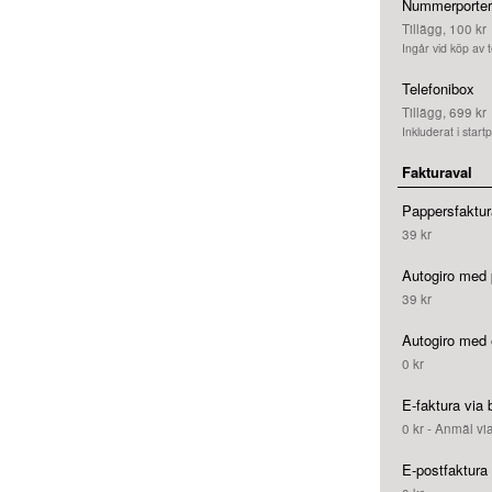
Nummerporter
Tillägg, 100 kr
Ingår vid köp av t
Telefonibox
Tillägg, 699 kr
Inkluderat i startp
Fakturaval
Pappersfaktur
39 kr
Autogiro med 
39 kr
Autogiro med 
0 kr
E-faktura via
0 kr - Anmäl vi
E-postfaktura