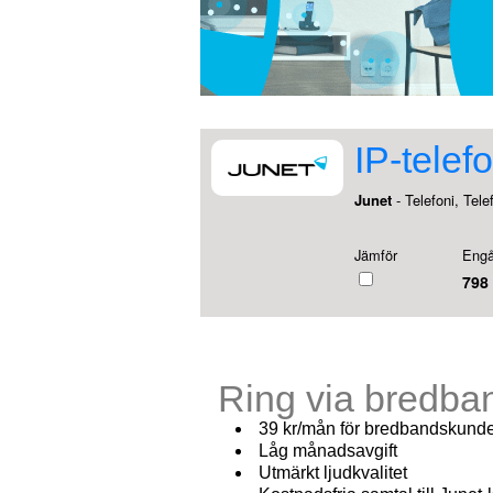
IP-telefo
Junet
- Telefoni, Tele
Jämför
Engå
798 
Ring via bredba
39 kr/mån för bredbandskund
Låg månadsavgift
Utmärkt ljudkvalitet