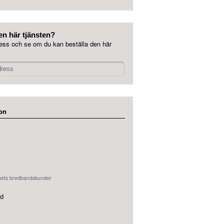
en här tjänsten?
ess och se om du kan beställa den här
on
nets bredbandskunder
id