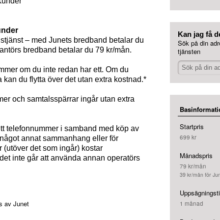
-kunder
under
Kan jag få d
tjänst – med Junets bredband betalar du
Sök på din adr
antörs bredband betalar du 79 kr/mån.
tjänsten
mmer om du inte redan har ett. Om du
 kan du flytta över det utan extra kostnad.*
r och samtalsspärrar ingår utan extra
Basinformati
Startpris
för ett telefonnummer i samband med köp av
699 kr
i något annat sammanhang eller för
r (utöver det som ingår) kostar
Månadspris
det inte går att använda annan operatörs
79 kr/mån
39 kr/mån för Ju
Uppsägningst
ls av Junet
1 månad