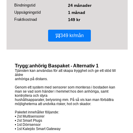
Bindningstid
24 månader
Uppsägningstid
1 månad
Fraktkostnad
149 kr
349 kr/mån
Trygg:anhörig Baspaket - Alternativ 1
Tjänsten kan användas för att skapa trygghet och ge ett stöd till
äldre
anhöriga på distans.
Genom ett system med sensorer som monteras i bostaden kan
man se vad som händer i hemmet hos den anhöriga, samt
kontrollera och styra
hushållsapparater, belysning mm. På så vis kan man förbättra
möjligheterna att undvika risker, hot och skador.
Paketet innehåller följande:
• 2st Multisensorer
• 2st Smart Plugs
• 1st Dörrsensor
• 1st Kalejdo Smart Gateway