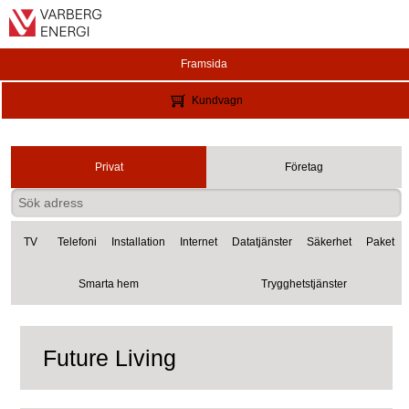
Framsida
Kundvagn
Privat
Företag
TV
Telefoni
Installation
Internet
Datatjänster
Säkerhet
Paket
Smarta hem
Trygghetstjänster
Future Living