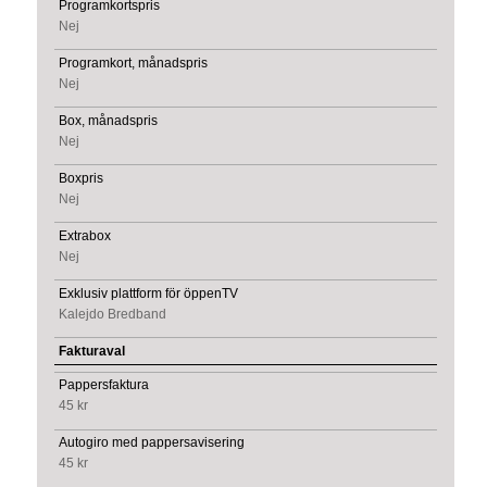
Programkortspris
Nej
Programkort, månadspris
Nej
Box, månadspris
Nej
Boxpris
Nej
Extrabox
Nej
Exklusiv plattform för öppenTV
Kalejdo Bredband
Fakturaval
Pappersfaktura
45 kr
Autogiro med pappersavisering
45 kr