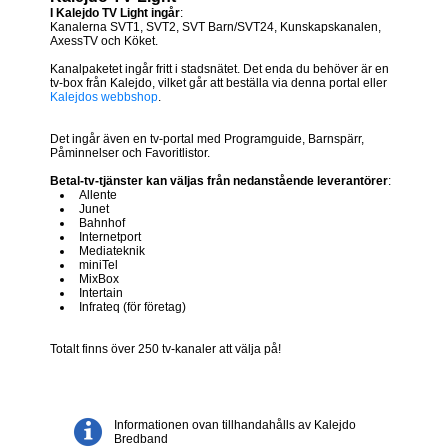
I Kalejdo TV Light ingår
:
Kanalerna SVT1, SVT2, SVT Barn/SVT24, Kunskapskanalen,
AxessTV och Köket.
Kanalpaketet ingår fritt i stadsnätet. Det enda du behöver är en
tv-box från Kalejdo, vilket går att beställa via denna portal eller
Kalejdos webbshop
.
Det ingår även en tv-portal med Programguide, Barnspärr,
Påminnelser och Favoritlistor.
Betal-tv-tjänster kan väljas från nedanstående leverantörer
:
Allente
Junet
Bahnhof
Internetport
Mediateknik
miniTel
MixBox
Intertain
Infrateq (för företag)
Totalt finns över 250 tv-kanaler att välja på!
Informationen ovan tillhandahålls av Kalejdo
Bredband