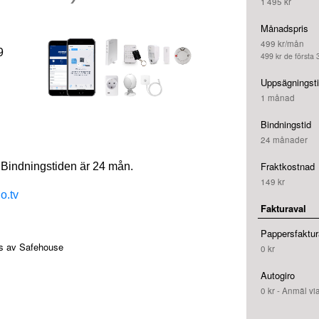
1 495 kr
Månadspris
499 kr/mån
9
499 kr de första
Uppsägningst
1 månad
!
Bindningstid
24 månader
Fraktkostnad
. Bindningstiden är 24 mån.
149 kr
o.tv
Fakturaval
Pappersfaktur
ls av Safehouse
0 kr
Autogiro
0 kr - Anmäl vi