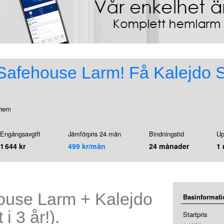
afehouse Larm! Få Kalejdo Sm
 hem
Engångsavgift
Jämförpris 24 mån
Bindningstid
Up
1 644 kr
499 kr/mån
24 månader
1
ouse Larm + Kalejdo
Basinformati
i 3 år!).
Startpris