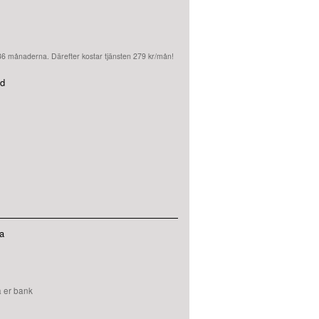
 36 månaderna. Därefter kostar tjänsten 279 kr/mån!
id
a
a er bank