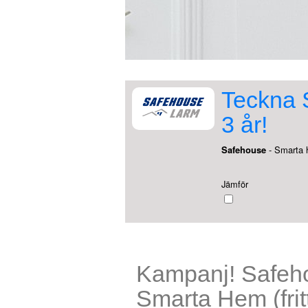
Teckna S
3 år!
Safehouse
- Smarta
Jämför
Kampanj! Safeh
Smarta Hem (fritt 