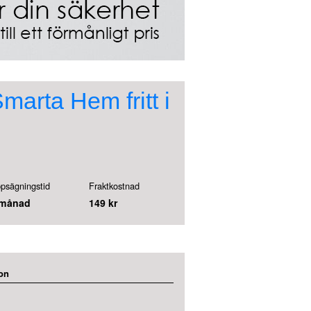
arta Hem fritt i
psägningstid
Fraktkostnad
 månad
149 kr
on