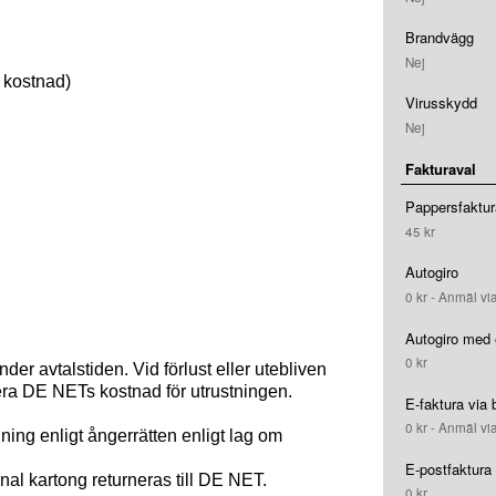
Brandvägg
Nej
n kostnad)
Virusskydd
Nej
Fakturaval
Pappersfaktur
45 kr
Autogiro
0 kr - Anmäl vi
Autogiro med 
0 kr
er avtalstiden. Vid förlust eller utebliven
era DE NETs kostnad för utrustningen.
E-faktura via
0 kr - Anmäl vi
lning enligt ångerrätten enligt lag om
E-postfaktura
nal kartong returneras till DE NET.
0 kr