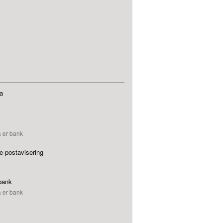
a
a er bank
e-postavisering
 bank
a er bank