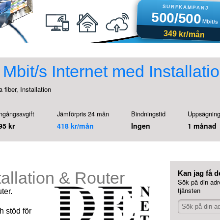
Mbit/s Internet med Installati
 fiber, Installation
ngångsavgift
Jämförpris 24 mån
Bindningstid
Uppsägning
95 kr
418 kr/mån
Ingen
1 månad
tallation & Router
Kan jag få d
Sök på din adr
tjänsten
ter.
 stöd för