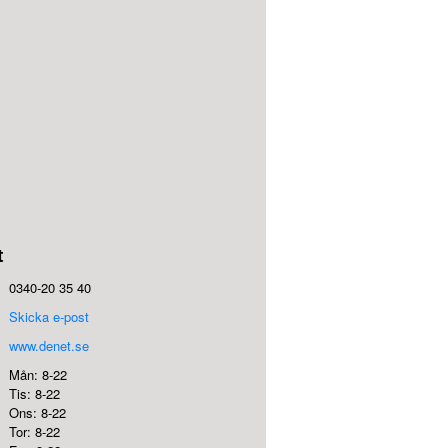
t
0340-20 35 40
Skicka e-post
www.denet.se
Mån: 8-22
Tis: 8-22
Ons: 8-22
Tor: 8-22