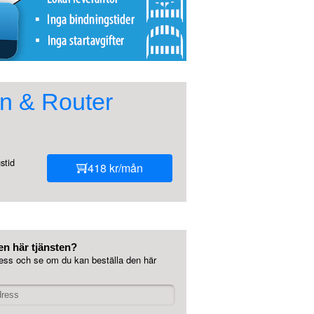
on & Router
stid
418 kr/mån
en här tjänsten?
ess och se om du kan beställa den här