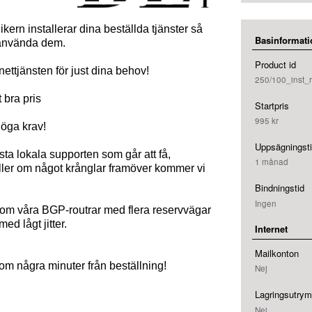
ikern installerar dina beställda tjänster så
Basinformati
 använda dem.
Product id
nettjänsten för just dina behov!
250/100_inst_r
 bra pris
Startpris
995 kr
höga krav!
Uppsägningst
sta lokala supporten som går att få,
1 månad
eller om något krånglar framöver kommer vi
Bindningstid
Ingen
enom våra BGP-routrar med flera reservvägar
med lågt jitter.
Internet
Mailkonton
om några minuter från beställning!
Nej
Lagringsutry
Nej