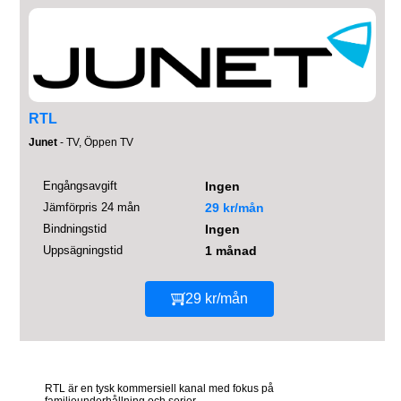
RTL
Junet
- TV, Öppen TV
Engångsavgift
Ingen
Jämförpris 24 mån
29 kr/mån
Bindningstid
Ingen
Uppsägningstid
1 månad
29 kr/mån
RTL är en tysk kommersiell kanal med fokus på
familjeunderhållning och serier.