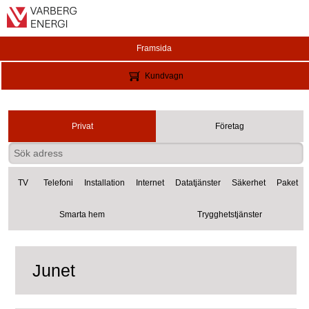
Framsida
Kundvagn
Privat
Företag
TV
Telefoni
Installation
Internet
Datatjänster
Säkerhet
Paket
Smarta hem
Trygghetstjänster
Junet