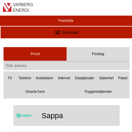
Framsida
Kundvagn
Privat
Företag
TV
Telefoni
Installation
Internet
Datatjänster
Säkerhet
Paket
Smarta hem
Trygghetstjänster
Sappa