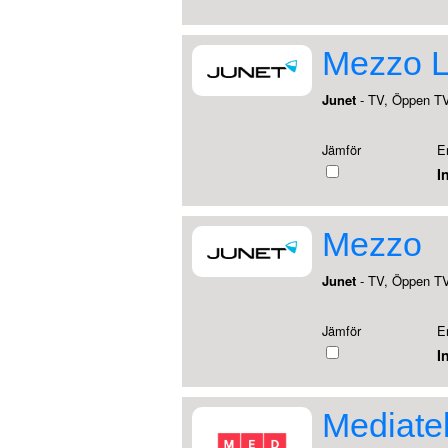
Mezzo L
Junet
- TV, Öppen T
Jämför
E
I
Mezzo
Junet
- TV, Öppen T
Jämför
E
I
Mediate