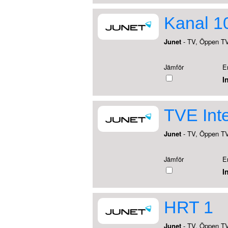
Kanal 1
Junet
- TV, Öppen T
Jämför
E
I
TVE Int
Junet
- TV, Öppen T
Jämför
E
I
HRT 1
Junet
- TV, Öppen T