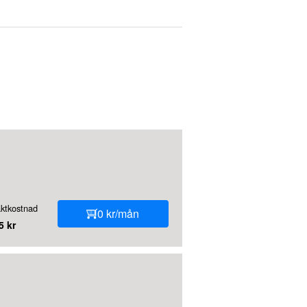
aktkostnad
0 kr/mån
5 kr