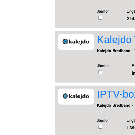
Jämför
Engå
2 14
Kalejdo T
Kalejdo Bredband
- 
Jämför
E
I
IPTV-box
Kalejdo Bredband
- 
Jämför
Engå
1 39