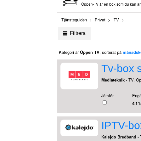
Öppen-TV är en box som du kan anslu
Tjänsteguiden
Privat
TV
Filtrera
Kategori är
Öppen TV
, sorterat på
månadsk
Tv-box 
Mediateknik
- TV, Ö
Jämför
Engå
4 11
IPTV-bo
Kalejdo Bredband
- 