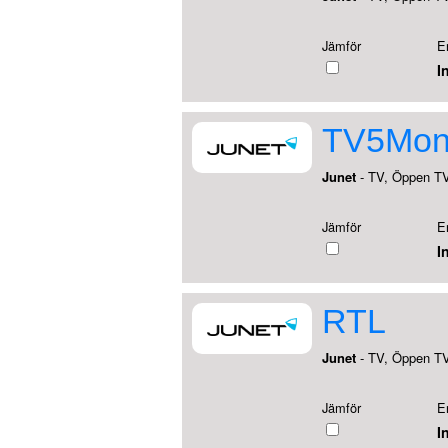
Jämför
E
I
TV5Mon
Junet
- TV, Öppen T
Jämför
E
I
RTL
Junet
- TV, Öppen T
Jämför
E
I